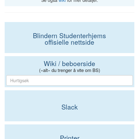
Se også
wiki
for mer detaljer.
Blindern Studenterhjems
offisielle nettside
Wiki / beboerside
(«alt» du trenger å vite om BS)
Slack
Printer